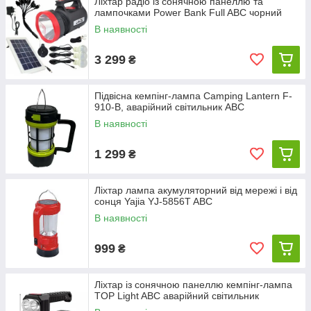
Ліхтар радіо із сонячною панеллю та
лампочками Power Bank Full ABC чорний
В наявності
3 299
₴
Підвісна кемпінг-лампа Camping Lantern F-
910-B, аварійний світильник ABC
В наявності
1 299
₴
Ліхтар лампа акумуляторний від мережі і від
сонця Yajia YJ-5856T ABC
В наявності
999
₴
Ліхтар із сонячною панеллю кемпінг-лампа
TOP Light ABC аварійний світильник