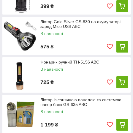
399
₴
Ліхтар Gold Silver GS-830 на акумуляторі
заряд Mico USB ABC
В наявності
575
₴
Фонарик ручний TH-5156 ABC
В наявності
725
₴
Ліхтар із сонячною панеллю та системою
павер банк GS-635 ABC
В наявності
1 199
₴