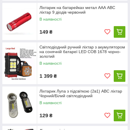
Ліхтарик на батарейках метал ААА ABC
ліхтар 9 діодів червоний
В наявності
149
₴
Світлодіодний ручний ліхтар з акумулятором
на сонячній батареї LED COB 1678 чорно-
золотий
В наявності
1 399
₴
Ліхтарик Лупа з підсвіткою (2в1) ABC ліхтар
Чорний/Білий світлодіодний
В наявності
129
₴