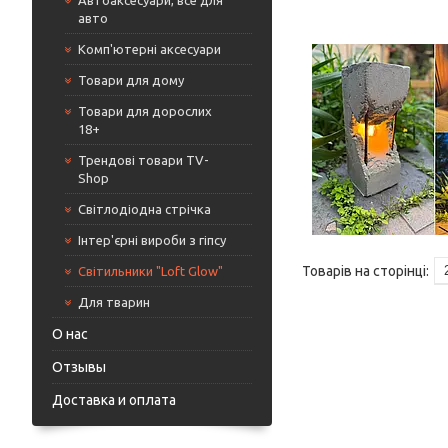
Автоаксесуари, все для
авто
Комп'ютерні аксесуари
Товари для дому
Товари для дорослих
18+
Трендові товари TV-
Shop
Світлодіодна стрічка
Інтер'єрні вироби з гіпсу
Світильники "Loft Glow"
Для тварин
О нас
Отзывы
Доставка и оплата