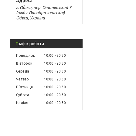
г. Одеса, пер. Отонівський 7
(вхід с Преображенської),
Одеса, Україна
Графік роботи
Понеділок
10:00
20:30
Вівторок
10:00
20:30
Середа
10:00
20:30
Четвер
10:00
20:30
Пʼятниця
10:00
20:30
Субота
10:00
20:30
Неділя
10:00
20:30