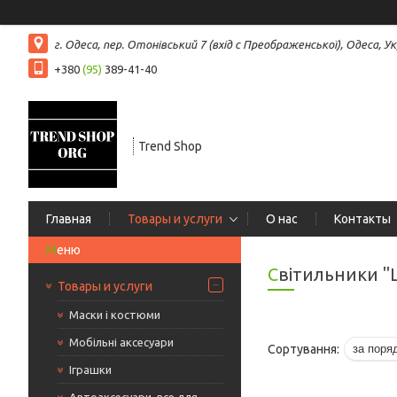
г. Одеса, пер. Отонівський 7 (вхід с Преображенської), Одеса, Ук
+380
(95)
389-41-40
Trend Shop
Главная
Товары и услуги
О нас
Контакты
Світильники "
Товары и услуги
Маски і костюми
Мобільні аксесуари
Іграшки