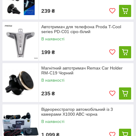
239
₴
Автотримач для телефона Proda T-Cool
series PD-C01 сіро-білий
В наявності
199
₴
Магнітний автотримач Remax Car Holder
RM-C19 Чорний
В наявності
235
₴
Відеореєстратор автомобільний із 3
камерами X1000 ABC чорна
В наявності
1 099
₴