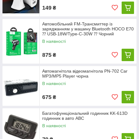
149
₴
Автомобільний FM-Трансмиттер із
заряджанням у машину Bluetooth HOCO E70
⁇ USB-18W/Type-C-30W ⁇ Чорний
В наявності
875
₴
Автомагнітола відеомагнітола PN-702 Car
MP3/MP5 Player чорна
В наявності
675
₴
Багатофункціональний годинник KK-613D
годинник в авто АВС
В наявності