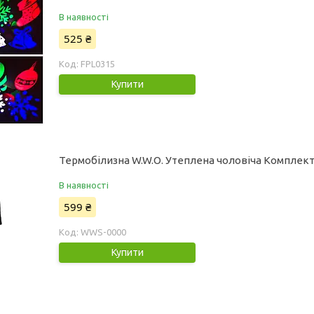
В наявності
525 ₴
FPL0315
Купити
Термобілизна W.W.O. Утеплена чоловіча Комплект 
В наявності
599 ₴
WWS-0000
Купити