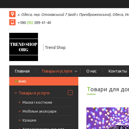
г. Одеса, пер. Отонівський 7 (вхід с Преображенської), Одеса, Ук
+380
(95)
389-41-40
Trend Shop
Главная
Товары и услуги
О нас
Контакты
Товари для до
Товары и услуги
Маски і костюми
Мобільні аксесуари
Іграшки