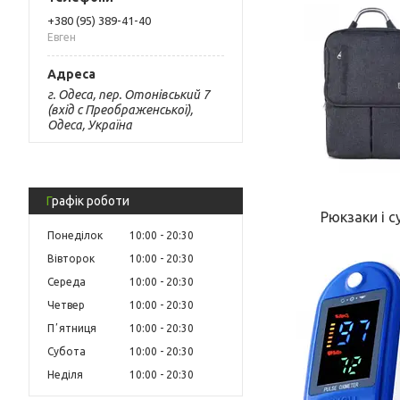
+380 (95) 389-41-40
Евген
г. Одеса, пер. Отонівський 7
(вхід с Преображенської),
Одеса, Україна
Графік роботи
Рюкзаки і с
Понеділок
10:00
20:30
Вівторок
10:00
20:30
Середа
10:00
20:30
Четвер
10:00
20:30
Пʼятниця
10:00
20:30
Субота
10:00
20:30
Неділя
10:00
20:30