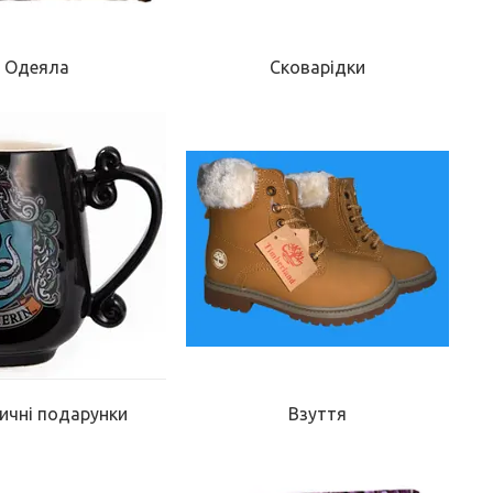
Одеяла
Сковарідки
ичні подарунки
Взуття