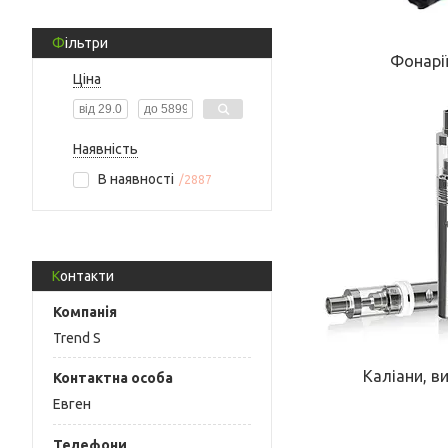
Фільтри
Фонарі
Ціна
Наявність
В наявності
2887
Контакти
Trend S
Каліани, в
Евген