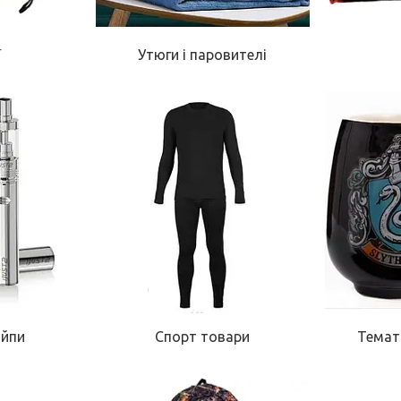
ї
Утюги і паровителі
ийпи
Спорт товари
Темат