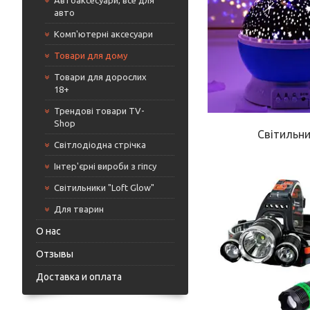
Автоаксесуари, все для
авто
Комп'ютерні аксесуари
Товари для дому
Товари для дорослих
18+
Трендові товари TV-
Shop
Світильн
Світлодіодна стрічка
Інтер'єрні вироби з гіпсу
Світильники "Loft Glow"
Для тварин
О нас
Отзывы
Доставка и оплата