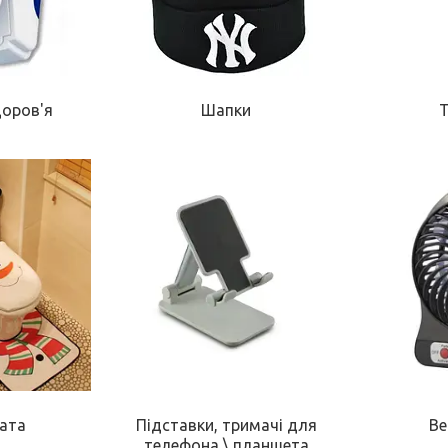
доров'я
Шапки
ната
Підставки, тримачі для
В
телефона \ планшета