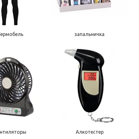
Термобель
запальничка
ентиляторы
Алкотестер