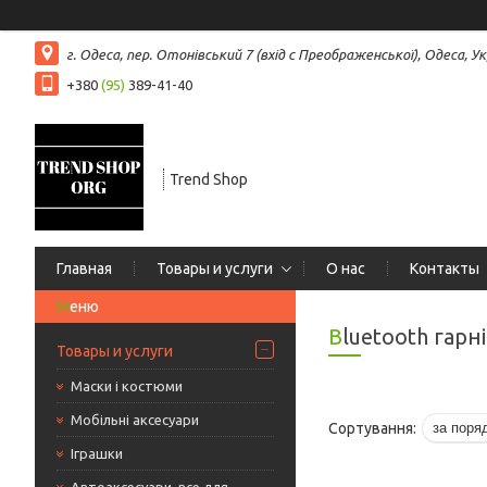
г. Одеса, пер. Отонівський 7 (вхід с Преображенської), Одеса, Ук
+380
(95)
389-41-40
Trend Shop
Главная
Товары и услуги
О нас
Контакты
Bluetooth гарн
Товары и услуги
Маски і костюми
Мобільні аксесуари
Іграшки