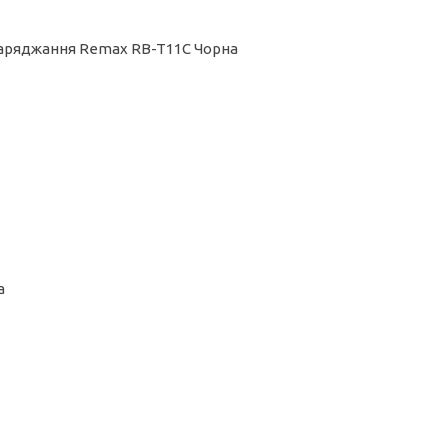
 заряджання Remax RB-T11C Чорна
а