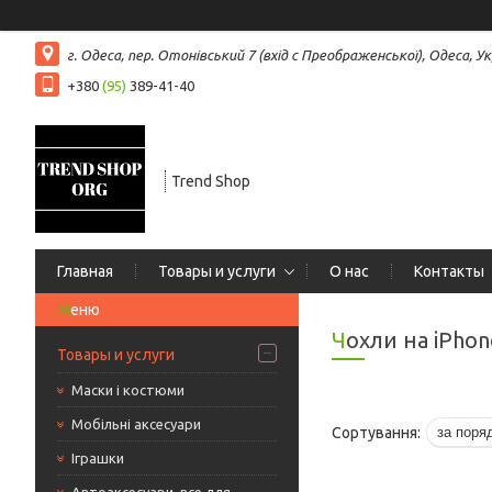
г. Одеса, пер. Отонівський 7 (вхід с Преображенської), Одеса, Ук
+380
(95)
389-41-40
Trend Shop
Главная
Товары и услуги
О нас
Контакты
Чохли на iPhon
Товары и услуги
Маски і костюми
Мобільні аксесуари
Іграшки