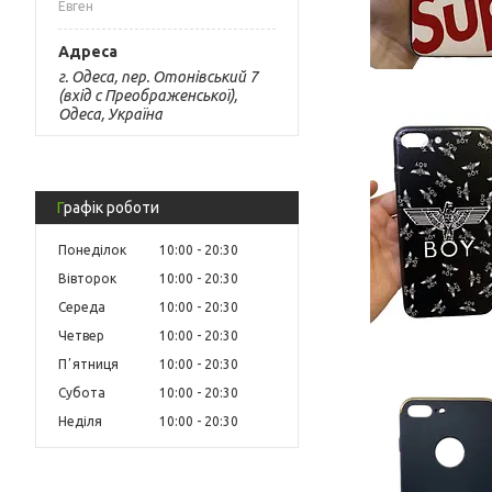
Евген
г. Одеса, пер. Отонівський 7
(вхід с Преображенської),
Одеса, Україна
Графік роботи
Понеділок
10:00
20:30
Вівторок
10:00
20:30
Середа
10:00
20:30
Четвер
10:00
20:30
Пʼятниця
10:00
20:30
Субота
10:00
20:30
Неділя
10:00
20:30