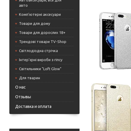
Автоаксесуари, все для
авто
Комп'ютерні аксесуари
Товари для дому
Товари для дорослих 18+
Трендові товари TV-Shop
Світлодіодна стрічка
Інтер'єрні вироби з гіпсу
Світильники "Loft Glow"
Для тварин
О нас
Отзывы
Доставка и оплата