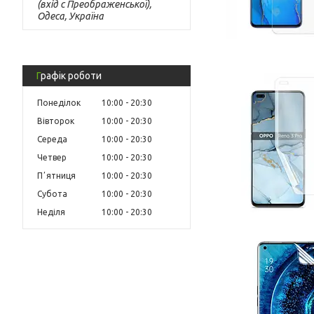
(вхід с Преображенської),
Одеса, Україна
Графік роботи
Понеділок
10:00
20:30
Вівторок
10:00
20:30
Середа
10:00
20:30
Четвер
10:00
20:30
Пʼятниця
10:00
20:30
Субота
10:00
20:30
Неділя
10:00
20:30