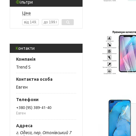
Фільтри
Ціна
Контакти
Trend S
Евген
+380 (95) 389-41-40
Евген
г. Одеса, пер. Отонівський 7