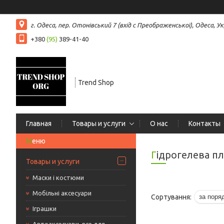
г. Одеса, пер. Отонівський 7 (вхід с Преображенської), Одеса, Ук
+380
(95)
389-41-40
Trend Shop
Главная
Товары и услуги
О нас
Контакты
Гідрогелева п
Товары и услуги
Маски і костюми
Мобільні аксесуари
Іграшки