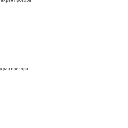
ь екран прозора
екран прозора