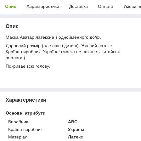
Опис
Характеристики
Доставка
Оплата
Умови п
Опис
Маска Аватар латексна з однойменного до/ф.
Дорослий розмір (але піде і дитині). Якісний латекс.
Країна-виробник: Україна! (маска не пахне як китайські
аналоги!)
Покриває всю голову.
Характеристики
Основні атрибути
Виробник
ABC
Країна виробник
Україна
Матеріал
Латекс