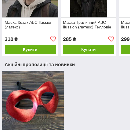
Маска Козак ABC Ilussion
Маска Триличний ABC
Мас
(латекс)
Ilussion (латекс) Гелловін
Ilus
310
285
299
₴
₴
Купити
Купити
Акційні пропозиції та новинки