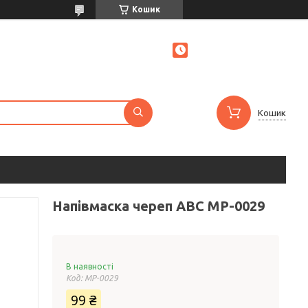
Кошик
Кошик
Напівмаска череп ABC MP-0029
В наявності
Код:
MP-0029
99 ₴