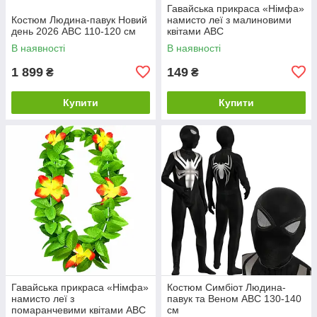
Гавайська прикраса «Німфа»
Костюм Людина-павук Новий
намисто леї з малиновими
день 2026 ABC 110-120 см
квітами ABC
В наявності
В наявності
1 899
149
₴
₴
Купити
Купити
Гавайська прикраса «Німфа»
Костюм Симбіот Людина-
намисто леї з
павук та Веном ABC 130-140
помаранчевими квітами ABC
см