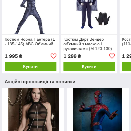
Костюм Чорна Пантера (L
Костюм Дарт Вейдер
Кост
- 135-145) ABC Об'ємний
об'ємний з маскою і
(110
рукавичками (М 120-130)
ABC Star Wars
1 995
1 299
1 2
₴
₴
Купити
Купити
Акційні пропозиції та новинки