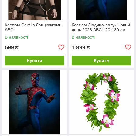
Костюм Сексі з Ланцюжками
Костюм Людина-павук Новий
ABC
день 2026 ABC 120-130 см
В наявності
В наявності
599
1 899
₴
₴
Купити
Купити