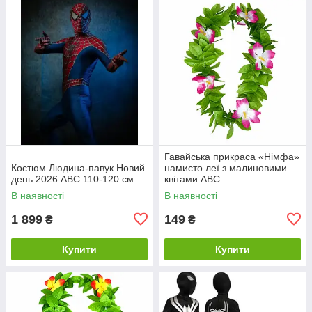
Гавайська прикраса «Німфа»
Костюм Людина-павук Новий
намисто леї з малиновими
день 2026 ABC 110-120 см
квітами ABC
В наявності
В наявності
1 899
149
₴
₴
Купити
Купити