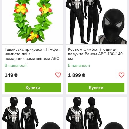
Гавайська прикраса «Німфа»
Костюм Симбіот Людина-
намисто леї з
павук та Веном ABC 130-140
помаранчевими квітами ABC
см
В наявності
В наявності
149
1 899
₴
₴
Купити
Купити