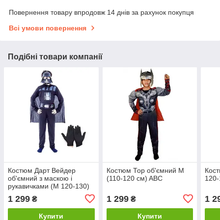
Повернення товару впродовж 14 днів за рахунок покупця
Всі умови повернення
Подібні товари компанії
Костюм Дарт Вейдер
Костюм Тор об'ємний M
Кост
об'ємний з маскою і
(110-120 см) ABC
120-
рукавичками (М 120-130)
ABC Star Wars
1 299
1 299
1 2
₴
₴
Купити
Купити