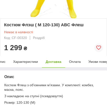
Костюм Флэш ( М 120-130) ABC Флеш
Немає в наявності
Код: CF-00320
Роздріб
1 299
₴
пис
Характеристики
Доставка
Оплата
Умови пове
Опис
Костюм Флеш з об'ємними м'язами. У комплекті: комбез,
маска, пояс.
З накладкою на ступні (псевдовзуття)
Розмір: 120-130 (М)