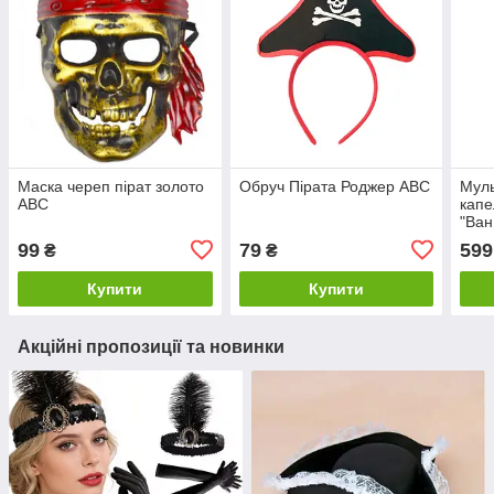
Маска череп пірат золото
Обруч Пірата Роджер ABC
Мул
ABC
капе
"Ван
жовт
99
79
599
₴
₴
Купити
Купити
Акційні пропозиції та новинки