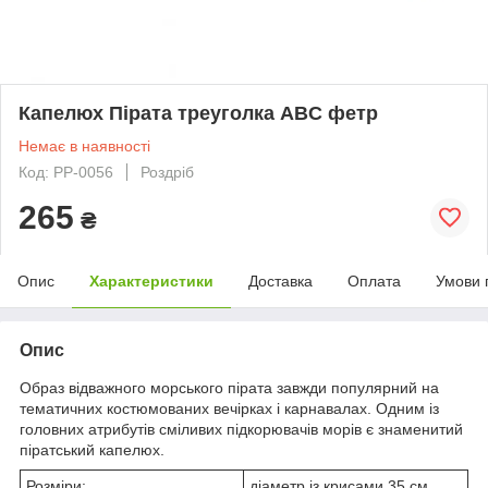
Капелюх Пірата треуголка ABC фетр
Немає в наявності
Код: PP-0056
Роздріб
265
₴
Опис
Характеристики
Доставка
Оплата
Умови 
Опис
Образ відважного морського пірата завжди популярний на
тематичних костюмованих вечірках і карнавалах. Одним із
головних атрибутів сміливих підкорювачів морів є знаменитий
піратський капелюх.
Розміри:
діаметр із крисами 35 см,