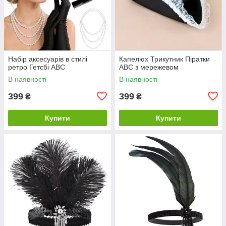
Набір аксесуарів в стилі
Капелюх Трикутник Піратки
ретро Гетсбі ABC
ABC з мережевом
В наявності
В наявності
399
399
₴
₴
Купити
Купити