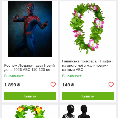
Гавайська прикраса «Німфа»
Костюм Людина-павук Новий
намисто леї з малиновими
день 2026 ABC 110-120 см
квітами ABC
В наявності
В наявності
1 899
149
₴
₴
Купити
Купити