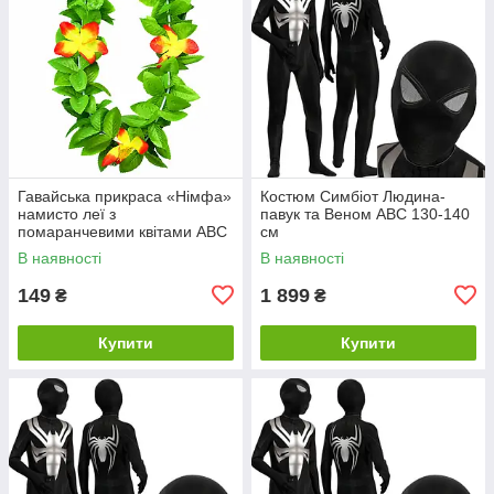
Гавайська прикраса «Німфа»
Костюм Симбіот Людина-
намисто леї з
павук та Веном ABC 130-140
помаранчевими квітами ABC
см
В наявності
В наявності
149
1 899
₴
₴
Купити
Купити