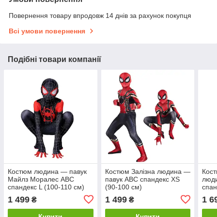
Повернення товару впродовж 14 днів за рахунок покупця
Всі умови повернення
Подібні товари компанії
Костюм людина — павук
Костюм Залізна людина —
Кост
Майлз Моралес ABC
павук ABC спандекс XS
люд
спандекс L (100-110 см)
(90-100 см)
спан
1 499
1 499
1 6
₴
₴
Купити
Купити