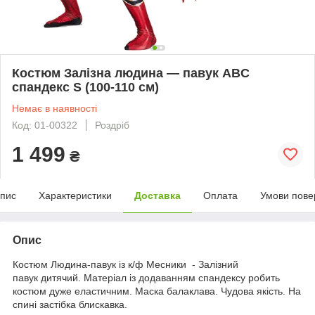
Костюм Залізна людина — павук ABC
спандекс S (100-110 см)
Немає в наявності
Код: 01-00322
Роздріб
1 499
₴
пис
Характеристики
Доставка
Оплата
Умови пове
Опис
Костюм Людина-павук із к/ф Месники - Залізний
павук дитячий. Матеріал із додаванням спандексу робить
костюм дуже еластичним. Маска балаклава. Чудова якість. На
спині застібка блискавка.