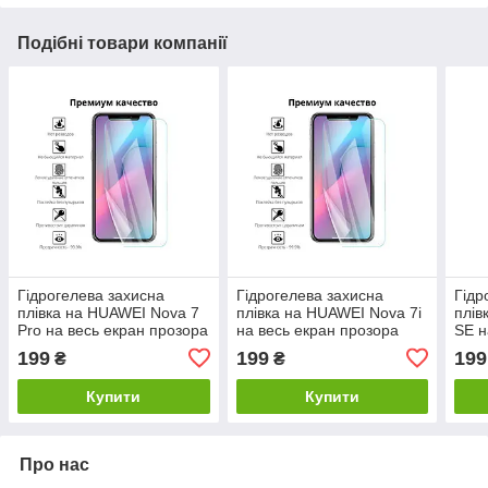
Подібні товари компанії
Гідрогелева захисна
Гідрогелева захисна
Гідр
плівка на HUAWEI Nova 7
плівка на HUAWEI Nova 7i
плів
Pro на весь екран прозора
на весь екран прозора
SE н
199
199
199
₴
₴
Купити
Купити
Про нас