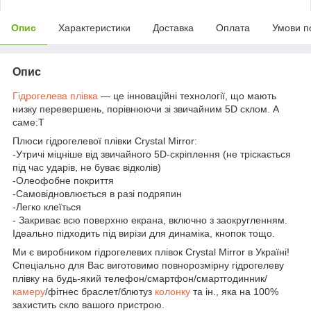
Опис
Характеристики
Доставка
Оплата
Умови п
Опис
Гідрогелева плівка
— це інноваційні технології, що мають
низку перевершень, порівнюючи зі звичайним 5D склом. А
саме:T
Плюси гідрогелевої плівки Crystal Mirror:
-Утричі міцніше від звичайного 5D-скріплення (не тріскається
під час ударів, не буває відколів)
-Олеофобне покриття
-Самовідновлюється в разі подряпин
-Легко клеїться
- Закриває всю поверхню екрана, включно з заокругленням.
Ідеально підходить під вирізи для динаміка, кнопок тощо.
Ми є виробником гідрогелевих плівок Crystal Mirror в Україні!
Спеціально для Вас виготовимо повнорозмірну гідрогелеву
плівку на будь-який телефон/смартфон/смартгодинник/
камеру
/фітнес браслет/блютуз
колонку
та ін., яка на 100%
захистить скло вашого пристрою.