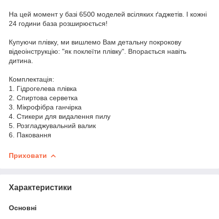
На цей момент у базі 6500 моделей всіляких ґаджетів. І кожні
24 години база розширюється!
Купуючи плівку, ми вишлемо Вам детальну покрокову
відеоінструкцію: "як поклеїти плівку". Впорається навіть
дитина.
Комплектація:
1. Гідрогелева плівка
2. Спиртова серветка
3. Мікрофібра ганчірка
4. Стикери для видалення пилу
5. Розгладжувальний валик
6. Паковання
Приховати
Характеристики
Основні