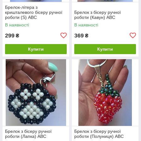
Брелок-літера з
кришталевого бісеру ручної
Брелок з бісеру ручної
роботи (S) ABC
роботи (Кавун) ABC
В наявності
В наявності
299
369
₴
₴
Купити
Купити
Брелок з бісеру ручної
Брелок з бісеру ручної
роботи (Лапка) ABC
роботи (Полуниця) ABC