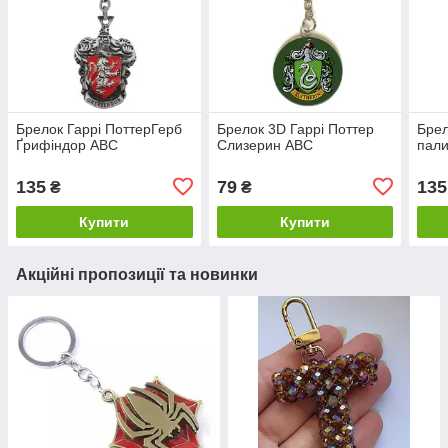
Брелок Гаррі ПоттерГерб
Брелок 3D Гаррі Поттер
Брел
Ґрифіндор ABC
Слизерин ABC
пал
135
79
135
₴
₴
Купити
Купити
Акційні пропозиції та новинки