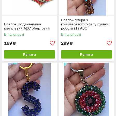
Брелок-літера з
Брелок Людина-павук
кришталевого бісеру ручної
металевий ABC обертовий
роботи (Т) ABC
В наявності
В наявності
169
299
₴
₴
Купити
Купити