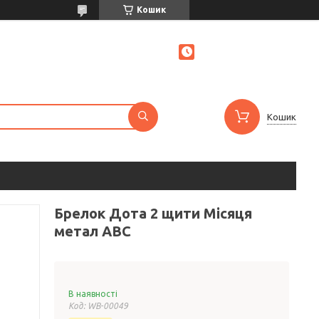
Кошик
Кошик
Брелок Дота 2 щити Місяця
метал ABC
В наявності
Код:
WB-00049