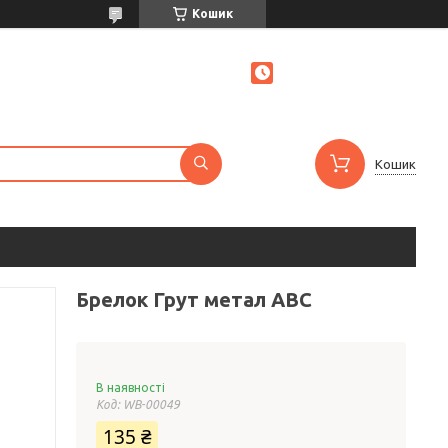
Кошик
Кошик
Брелок Грут метал ABC
В наявності
Код:
WB-00049
135 ₴