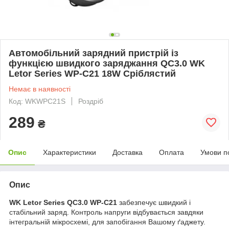
Автомобільний зарядний пристрій із
функцією швидкого заряджання QC3.0 WK
Letor Series WP-C21 18W Сріблястий
Немає в наявності
Код: WKWPC21S
Роздріб
289
₴
Опис
Характеристики
Доставка
Оплата
Умови п
Опис
WK Letor Series QC3.0 WP-C21
забезпечує швидкий і
стабільний заряд. Контроль напруги відбувається завдяки
інтегральній мікросхемі, для запобігання Вашому ґаджету.