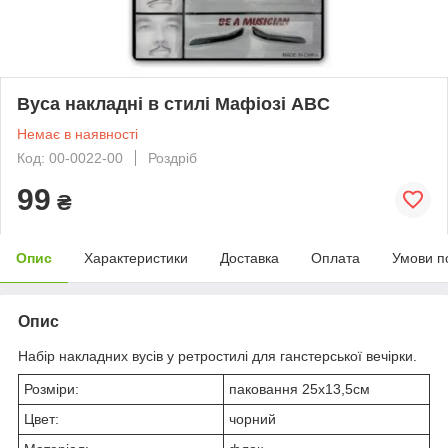
Вуса накладні в стилі Мафіозі ABC
Немає в наявності
Код: 00-0022-00
Роздріб
99
₴
Опис
Характеристики
Доставка
Оплата
Умови п
Опис
Набір накладних вусів у ретростилі для ганстерської вечірки.
Розміри:
паковання 25х13,5см
Цвет:
чорний