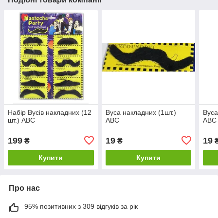
Набір Вусів накладних (12
Вуса накладних (1шт.)
Вуса
шт.) ABC
ABC
ABC
199
19
19
₴
₴
Купити
Купити
Про нас
95% позитивних з 309 відгуків за рік