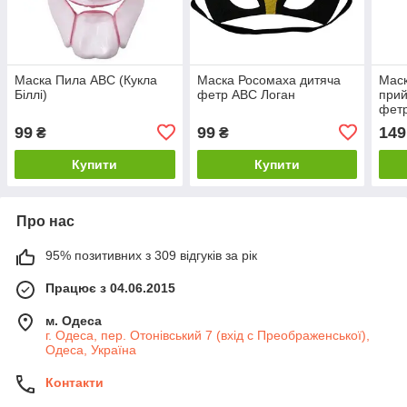
Маска Пила ABC (Кукла
Маска Росомаха дитяча
Мас
Біллі)
фетр ABC Логан
при
фет
99
99
149
₴
₴
Купити
Купити
Про нас
95% позитивних з 309 відгуків за рік
Працює з 04.06.2015
м. Одеса
г. Одеса, пер. Отонівський 7 (вхід с Преображенської),
Одеса, Україна
Контакти