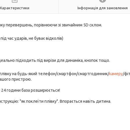
Характеристики
Інформація для замовлення
изку перевершень, порівнюючи зі звичайним 5D склом.
під час ударів, не буває відколів)
деально підходить під вирізи для динаміка, кнопок тощо.
 плівку на будь-який телефон/смартфон/смартгодинник/
камеру
/фі
Вашого пристрою.
ні 24 години база розширюється!
трукцію: "як поклеїти плівку". Впорається навіть дитина.