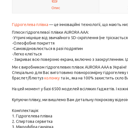
Опис
Гідрогелева плівка
— це інноваційні технології, що мають н
Плюси гідрогелевої плівки AURORA AAA:
-Утричі міцніше від звичайного 5D-скріплення (не тріскається 
-Олеофобне покриття
-Самовідновлюється в разі подряпин
-Легко клеїться
- Закриває всю поверхню екрана, включно з заокругленням. І
Ми є виробником гідрогелевих плівок AURORA AAA в Україні!
Спеціально для Вас виготовимо повнорозмірну гідрогелеву
браслет/блютуз
колонку
та ін., яка на 100% захистить скло 
На цей момент у базі 6500 моделей всіляких ґаджетів. І кож
Купуючи плівку, ми вишлемо Вам детальну покрокову відеоінс
Комплектація:
1. Гідрогелева плівка
2. Спиртова серветка
3. Мікрофібра ганчірка