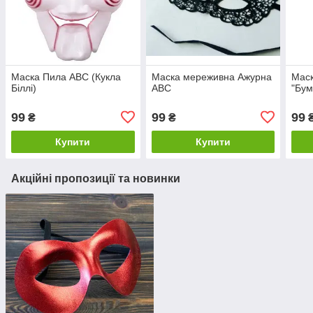
Маска Пила ABC (Кукла
Маска мереживна Ажурна
Маск
Біллі)
ABC
"Бум
99
99
99
₴
₴
Купити
Купити
Акційні пропозиції та новинки