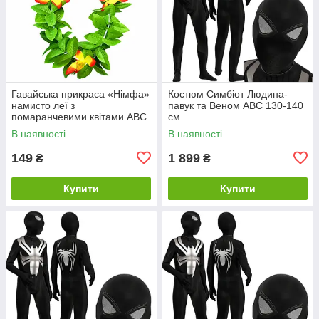
Гавайська прикраса «Німфа»
Костюм Симбіот Людина-
намисто леї з
павук та Веном ABC 130-140
помаранчевими квітами ABC
см
В наявності
В наявності
149
1 899
₴
₴
Купити
Купити