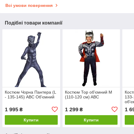
Всі умови повернення
Подібні товари компанії
Костюм Чорна Пантера (L
Костюм Тор об'ємний M
Кост
- 135-145) ABC Об'ємний
(110-120 см) ABC
133-
об'є
1 995
1 299
1 6
₴
₴
Купити
Купити