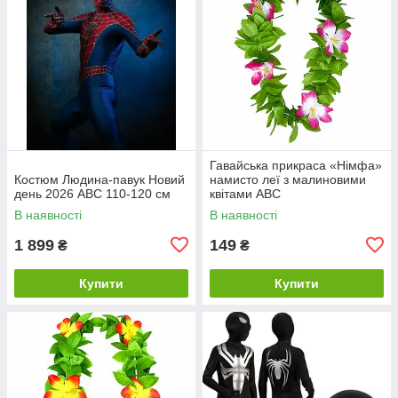
Гавайська прикраса «Німфа»
Костюм Людина-павук Новий
намисто леї з малиновими
день 2026 ABC 110-120 см
квітами ABC
В наявності
В наявності
1 899
149
₴
₴
Купити
Купити