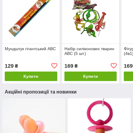
Мундштук гігантський ABC
Набір силіконових тварин
Фігу
ABC (5 шт.)
(4в1
129
169
169
₴
₴
Купити
Купити
Акційні пропозиції та новинки