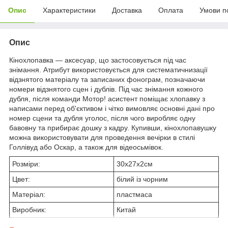
Опис
Характеристики
Доставка
Оплата
Умови п
Опис
Кінохлопавка — аксесуар, що застосовується під час
знімання. Атрибут використовується для систематичнизації
відзнятого матеріалу та записаних фонограм, позначаючи
номери відзнятого сцен і дублів. Під час знімання кожного
дубля, після команди Мотор! асистент поміщає хлопавку з
написами перед об'єктивом і чітко вимовляє основні дані про
номер сцени та дубля уголос, після чого виробляє одну
бавовну та прибирає дошку з кадру. Купивши, кінохлопавушку
можна використовувати для проведення вечірки в стилі
Голлівуд або Оскар, а також для відеосьмівок.
Розміри:
30х27х2см
Цвет:
білий із чорним
Матеріал:
пластмаса
Виробник:
Китай