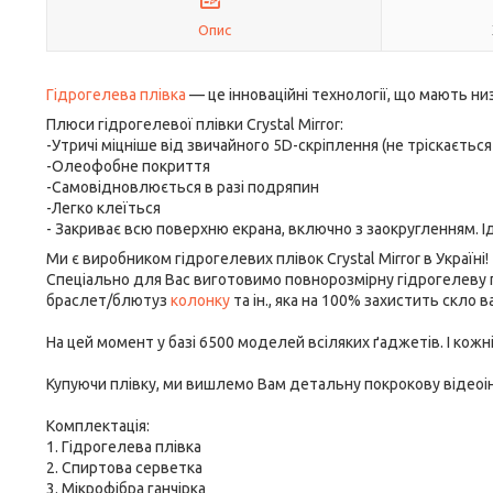
Опис
Гідрогелева плівка
— це інноваційні технології, що мають ни
Плюси гідрогелевої плівки Crystal Mirror:
-Утричі міцніше від звичайного 5D-скріплення (не тріскається 
-Олеофобне покриття
-Самовідновлюється в разі подряпин
-Легко клеїться
- Закриває всю поверхню екрана, включно з заокругленням. І
Ми є виробником гідрогелевих плівок Crystal Mirror в Україні!
Спеціально для Вас виготовимо повнорозмірну гідрогелеву
браслет/блютуз
колонку
та ін., яка на 100% захистить скло 
На цей момент у базі 6500 моделей всіляких ґаджетів. І кож
Купуючи плівку, ми вишлемо Вам детальну покрокову відеоінс
Комплектація:
1. Гідрогелева плівка
2. Спиртова серветка
3. Мікрофібра ганчірка