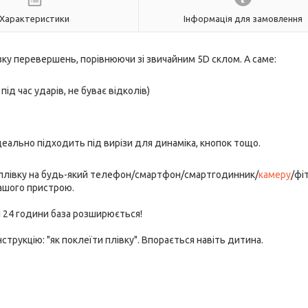
Характеристики
Інформація для замовлення
зку перевершень, порівнюючи зі звичайним 5D склом. А саме:
під час ударів, не буває відколів)
деально підходить під вирізи для динаміка, кнопок тощо.
 плівку на будь-який телефон/смартфон/смартгодинник/
камеру
/фі
вашого пристрою.
ні 24 години база розширюється!
трукцію: "як поклеїти плівку". Впорається навіть дитина.