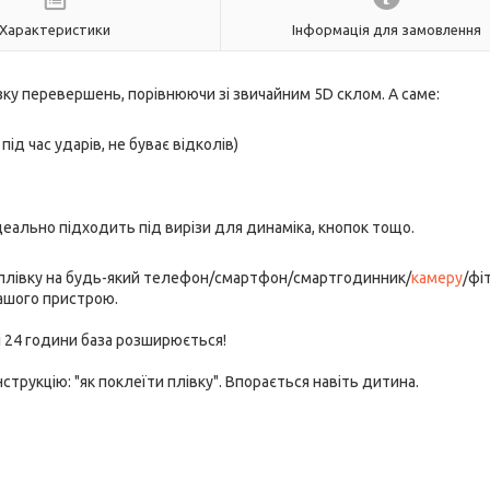
Характеристики
Інформація для замовлення
зку перевершень, порівнюючи зі звичайним 5D склом. А саме:
під час ударів, не буває відколів)
деально підходить під вирізи для динаміка, кнопок тощо.
 плівку на будь-який телефон/смартфон/смартгодинник/
камеру
/фі
вашого пристрою.
ні 24 години база розширюється!
трукцію: "як поклеїти плівку". Впорається навіть дитина.