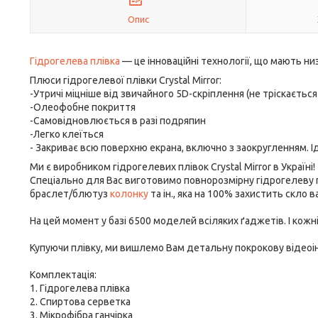
Опис
Гідрогелева плівка
— це інноваційні технології, що мають ни
Плюси гідрогелевої плівки Crystal Mirror:
-Утричі міцніше від звичайного 5D-скріплення (не тріскається 
-Олеофобне покриття
-Самовідновлюється в разі подряпин
-Легко клеїться
- Закриває всю поверхню екрана, включно з заокругленням. І
Ми є виробником гідрогелевих плівок Crystal Mirror в Україні!
Спеціально для Вас виготовимо повнорозмірну гідрогелеву
браслет/блютуз
колонку
та ін., яка на 100% захистить скло 
На цей момент у базі 6500 моделей всіляких ґаджетів. І кож
Купуючи плівку, ми вишлемо Вам детальну покрокову відеоінс
Комплектація:
1. Гідрогелева плівка
2. Спиртова серветка
3. Мікрофібра ганчірка