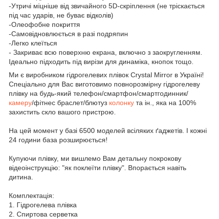
-Утричі міцніше від звичайного 5D-скріплення (не тріскається
під час ударів, не буває відколів)
-Олеофобне покриття
-Самовідновлюється в разі подряпин
-Легко клеїться
- Закриває всю поверхню екрана, включно з заокругленням.
Ідеально підходить під вирізи для динаміка, кнопок тощо.
Ми є виробником гідрогелевих плівок Crystal Mirror в Україні!
Спеціально для Вас виготовимо повнорозмірну гідрогелеву
плівку на будь-який телефон/смартфон/смартгодинник/
камеру
/фітнес браслет/блютуз
колонку
та ін., яка на 100%
захистить скло вашого пристрою.
На цей момент у базі 6500 моделей всіляких ґаджетів. І кожні
24 години база розширюється!
Купуючи плівку, ми вишлемо Вам детальну покрокову
відеоінструкцію: "як поклеїти плівку". Впорається навіть
дитина.
Комплектація:
1. Гідрогелева плівка
2. Спиртова серветка