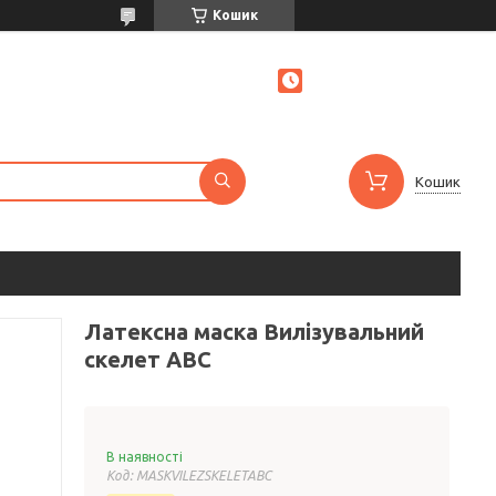
Кошик
Кошик
Латексна маска Вилізувальний
скелет ABC
В наявності
Код:
MASKVILEZSKELETABC