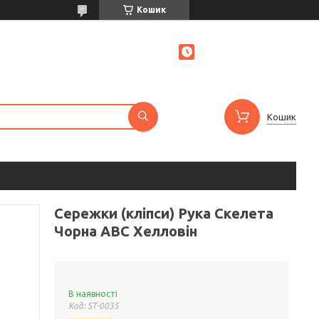
Кошик
Кошик
Сережки (кліпси) Рука Скелета
Чорна ABC Хелловін
В наявності
Код:
ST-0035