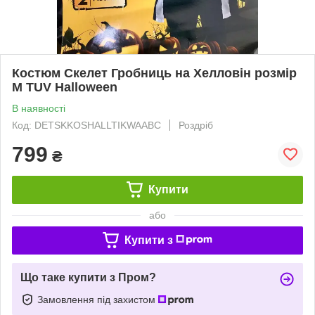
Костюм Скелет Гробниць на Хелловін розмір
М TUV Halloween
В наявності
Код: DETSKKOSHALLTIKWAABC
Роздріб
799
₴
Купити
або
Купити з
Що таке купити з Пром?
Замовлення під захистом