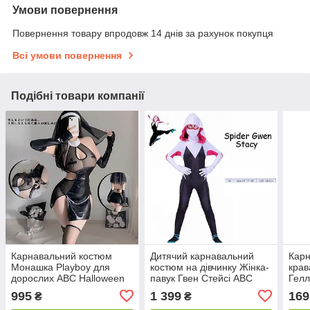
Умови повернення
Повернення товару впродовж 14 днів за рахунок покупця
Всі умови повернення
Подібні товари компанії
Карнавальний костюм
Дитячий карнавальний
Карн
Монашка Playboy для
костюм на дівчинку Жінка-
крав
дорослих ABC Halloween
павук Гвен Стейсі ABC
Гелл
розмір М (120-130 см)
995
1 399
169
₴
₴