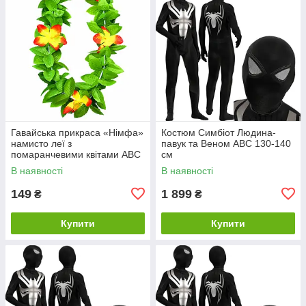
Гавайська прикраса «Німфа»
Костюм Симбіот Людина-
намисто леї з
павук та Веном ABC 130-140
помаранчевими квітами ABC
см
В наявності
В наявності
149
1 899
₴
₴
Купити
Купити