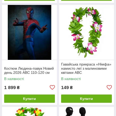
Гавайська прикраса «Німфа»
Костюм Людина-павук Новий
намисто леї з малиновими
день 2026 ABC 110-120 см
квітами ABC
В наявності
В наявності
1 899
149
₴
₴
Купити
Купити