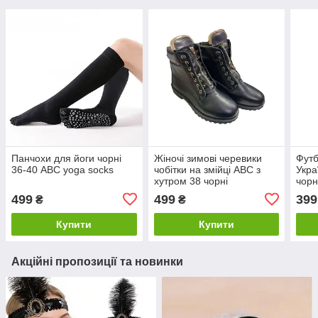
Панчохи для йоги чорні
Жіночі зимові черевики
Футб
36-40 ABC yoga socks
чобітки на змійці ABC з
Укра
хутром 38 чорні
чор
499
499
399
₴
₴
Купити
Купити
Акційні пропозиції та новинки