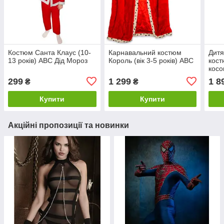
Костюм Санта Клаус (10-
Карнавальний костюм
Дитя
13 років) ABC Дід Мороз
Король (вік 3-5 років) ABC
кост
косо
см)
299
1 299
1 8
₴
₴
Купити
Купити
Акційні пропозиції та новинки