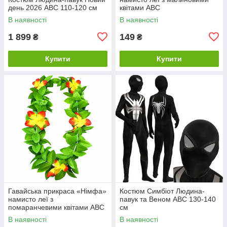
день 2026 ABC 110-120 см
квітами ABC
В наявності
В наявності
1 899
149
₴
₴
Купити
Купити
Гавайська прикраса «Німфа»
Костюм Симбіот Людина-
намисто леї з
павук та Веном ABC 130-140
помаранчевими квітами ABC
см
В наявності
В наявності