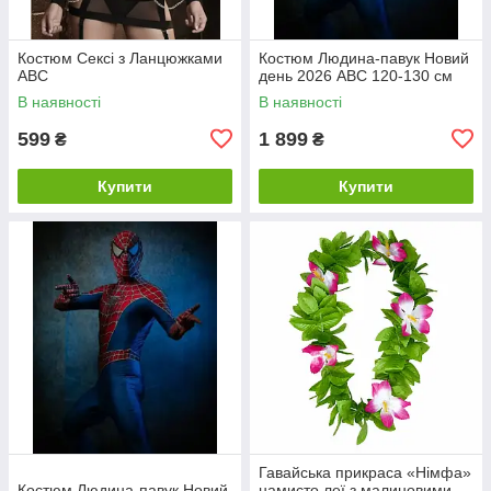
Костюм Сексі з Ланцюжками
Костюм Людина-павук Новий
ABC
день 2026 ABC 120-130 см
В наявності
В наявності
599
1 899
₴
₴
Купити
Купити
Гавайська прикраса «Німфа»
Костюм Людина-павук Новий
намисто леї з малиновими