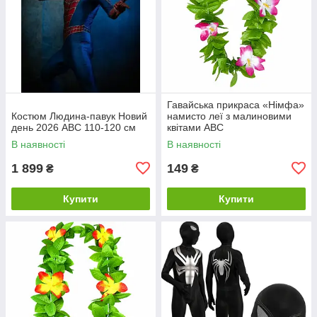
Гавайська прикраса «Німфа»
Костюм Людина-павук Новий
намисто леї з малиновими
день 2026 ABC 110-120 см
квітами ABC
В наявності
В наявності
1 899
149
₴
₴
Купити
Купити