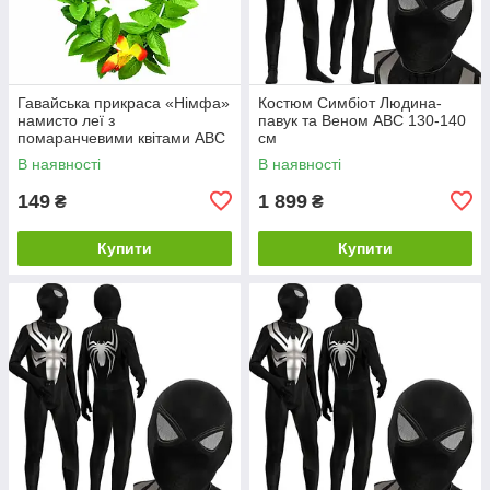
Гавайська прикраса «Німфа»
Костюм Симбіот Людина-
намисто леї з
павук та Веном ABC 130-140
помаранчевими квітами ABC
см
В наявності
В наявності
149
1 899
₴
₴
Купити
Купити