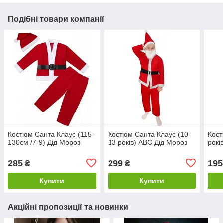
Подібні товари компанії
Костюм Санта Клаус (115-
Костюм Санта Клаус (10-
Кост
130см /7-9) Дід Мороз
13 років) ABC Дід Мороз
рокі
285
299
195
₴
₴
Купити
Купити
Акційні пропозиції та новинки