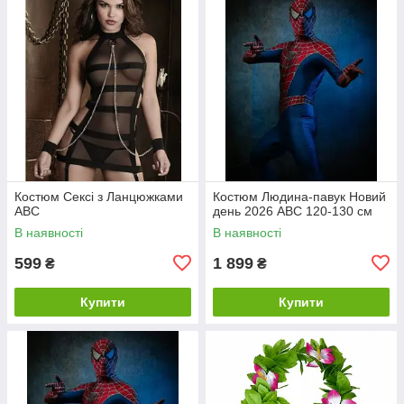
Костюм Сексі з Ланцюжками
Костюм Людина-павук Новий
ABC
день 2026 ABC 120-130 см
В наявності
В наявності
599
1 899
₴
₴
Купити
Купити