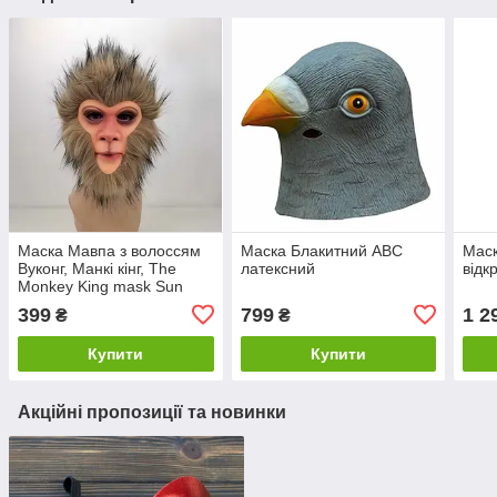
Маска Мавпа з волоссям
Маска Блакитний ABC
Маск
Вуконг, Манкі кінг, The
латексний
від
Monkey King mask Sun
Wukong ABC
399
799
1 2
₴
₴
Купити
Купити
Акційні пропозиції та новинки