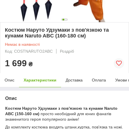
Костюм Наруто Удзумаки з пов'язкою та
кунами Naruto ABC (160-180 см)
Немає в наявності
Код: COSTNARUTO2ABC
Роздріб
1 699
₴
Опис
Характеристики
Доставка
Оплата
Умови 
Опис
Костюм Наруто Удзумаки з пов'язкою та кунами Naruto
ABC (150-160 см)
просто необхідний для юних фанатів
знаменитого героя популярного аніме!
До комплекту костюма входять штани,куртка, пов'язка та ножі.