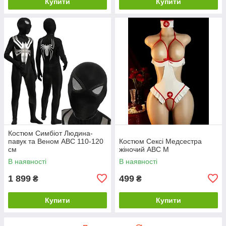
Купити
Купити
Костюм Симбіот Людина-
павук та Веном ABC 110-120
Костюм Сексі Медсестра
см
жіночий ABC М
В наявності
В наявності
1 899
499
₴
₴
Купити
Купити