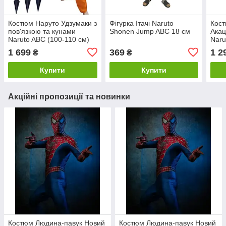
Костюм Наруто Удзумаки з
Фігурка Ітачі Naruto
Кос
пов'язкою та кунами
Shonen Jump ABC 18 см
Акац
Naruto ABC (100-110 см)
Naru
1 699
369
1 2
₴
₴
Купити
Купити
Акційні пропозиції та новинки
Костюм Людина-павук Новий
Костюм Людина-павук Новий