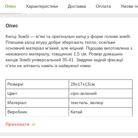
Опис
Характеристики
Доставка
Оплата
Умови п
Опис
Капці Зомбі — м'які та оригінальні капці у формі голови зомбі.
Плюшеві капці кігуру добре зберігають тепло, оскільки
основний матеріал м'який, але міцний. Підошва виготовлена з
нековзного матеріалу, товщиною 1,5 см. Розмір домашніх
капців Зомбі універсальний 35-41. Завдяки задній фіксації
п'яти не злітають навіть із найвужчої ніжки.
Розміри:
28х17х13см
Цвет:
сіро-зелений
Матеріал:
текстиль, велюр
Виробник:
Китай
Приховати