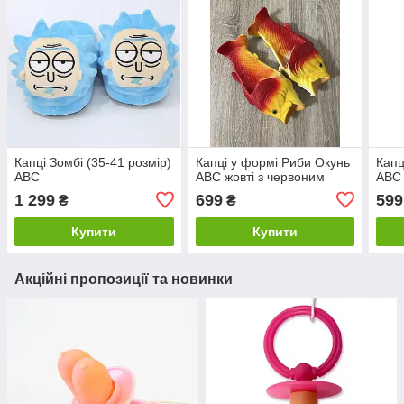
Капці Зомбі (35-41 розмір)
Капці у формі Риби Окунь
Капц
АВС
АВС жовті з червоним
АВС 
1 299
699
599
₴
₴
Купити
Купити
Акційні пропозиції та новинки