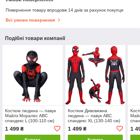
Повернення товару впродовж 14 днів за рахунок покупця
Всі умови повернення
Подібні товари компанії
Костюм людина — павук
Костюм Дивовижна
Кос
Майлз Моралес ABC
людина — павук ABC
Май
спандекс L (100-110 см)
спандекс XL (130-140 см)
спан
Повернення додому
1 499
1 499
1 4
₴
₴
Купити
Купити