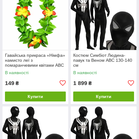
Гавайська прикраса «Німфа»
Костюм Симбіот Людина-
намисто леї з
павук та Веном ABC 130-140
помаранчевими квітами ABC
см
В наявності
В наявності
149
1 899
₴
₴
Купити
Купити