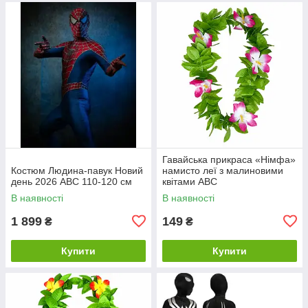
Гавайська прикраса «Німфа»
Костюм Людина-павук Новий
намисто леї з малиновими
день 2026 ABC 110-120 см
квітами ABC
В наявності
В наявності
1 899
149
₴
₴
Купити
Купити