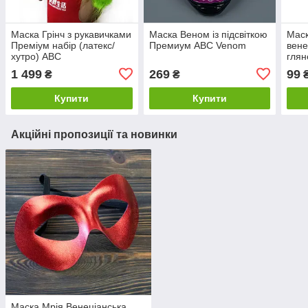
Маска Грінч з рукавичками
Маска Веном із підсвіткою
Маск
Преміум набір (латекс/
Премиум ABC Venom
вене
хутро) АВС
глян
1 499
269
99
₴
₴
Купити
Купити
Акційні пропозиції та новинки
Маска Мрія Венеціанська