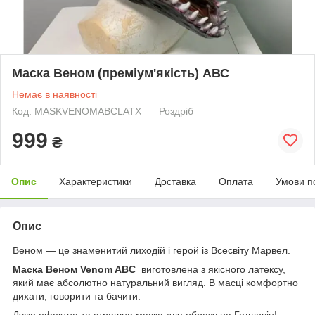
Маска Веном (преміум'якість) АВС
Немає в наявності
Код: MASKVENOMABCLATX
Роздріб
999
₴
Опис
Характеристики
Доставка
Оплата
Умови п
Опис
Веном — це знаменитий лиходій і герой із Всесвіту Марвел.
Маска Веном Venom ABC
виготовлена з якісного латексу,
який має абсолютно натуральний вигляд. В масці комфортно
дихати, говорити та бачити.
Дуже ефектна та страшна маска для образу на Гелловін!