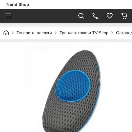
Trend Shop
Товари та послуги
Трендові товари TV-Shop
Ортопед