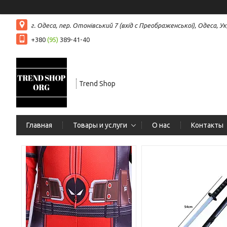
г. Одеса, пер. Отонівський 7 (вхід с Преображенської), Одеса, Ук
+380
(95)
389-41-40
Trend Shop
Главная
Товары и услуги
О нас
Контакты