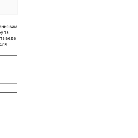
ення вам
ру та
 та веде
 для