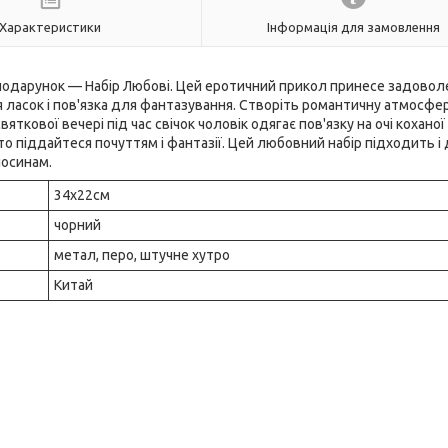
Характеристики
Інформація для замовлення
подарунок — Набір Любові. Цей еротичний прикол принесе задовол
я ласок і пов'язка для фантазування. Створіть романтичну атмосфе
вяткової вечері під час свічок чоловік одягає пов'язку на очі коханої
росто піддайтеся почуттям і фантазії. Цей любовний набір підходить і
носинам.
34х22см
чорний
метал, перо, штучне хутро
Китай