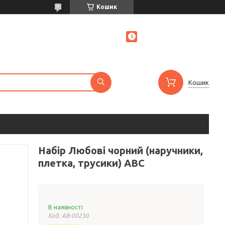
Кошик
Кошик
Набір Любові чорний (наручники,
плетка, трусики) ABC
В наявності
Код:
AB-00230