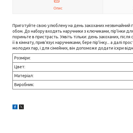
Опис
Приготуйте свою улюблену на день закоханих незвичайний 
обом. До набору входять наручники з ключиками, пір'їнки дл
пориньте в пристрасть. Уявіть тільки: день закоханих, після с
її в кімнату, прив'язує наручниками, бере пір'їнку... а далі п
молодих пар, і для сімейних, він допоможе додати іскри від
Розміри:
Цвет:
Матеріал:
Виробник: