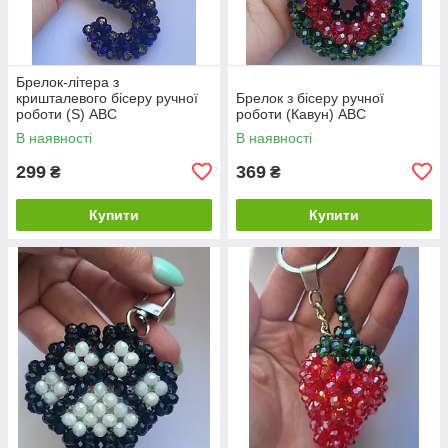
Брелок-літера з
кришталевого бісеру ручної
Брелок з бісеру ручної
роботи (S) ABC
роботи (Кавун) ABC
В наявності
В наявності
299
369
₴
₴
Купити
Купити