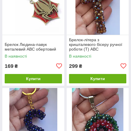
Брелок-літера з
Брелок Людина-павук
кришталевого бісеру ручної
металевий ABC обертовий
роботи (Т) ABC
В наявності
В наявності
169
299
₴
₴
Купити
Купити