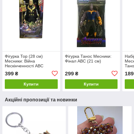
Фігурка Тор (28 см)
Фігурка Танос Месники:
Набі
Месники: Війна
Фінал ABC (21 см)
Месн
Нескінченності ABC
Тано
Паву
399
299
189
₴
₴
Купити
Купити
Акційні пропозиції та новинки