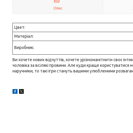
Опис
Цвет:
Матеріал:
Виробник:
Ви хочете нових відчуттів, хочете урізноманітнити своє інт
чоловіка за всілякі провини. Але куди краще користуватися 
наручники, то такі ігри стануть вашими улюбленими розвага