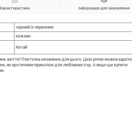
Характеристики
Інформація для замовлення
чорний із червоним
кожзам
Китай
имне життя? Плеточка незамінна для цього. Цією річчю можна карати
нею, як еротичним приколом для любовних ігор. А якщо ще купити
ми.