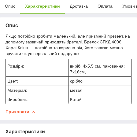
Опис
Характеристики
Доставка
Оплата
Умови 
Опис
Якщо потрібно зробити маленький, але приємний презент, на
допомогу зазвичай приходять бретелі. Брелок СГКД 4006
Харлі Квінн — потрібна та корисна річ, його завжди можна
вручити як універсальний подарунок.
Розміри:
виріб: 4х5,5 см, паковання:
7х16см,
Цвет:
срібло
Матеріал:
метал
Виробник:
Китай
Приховати
Характеристики