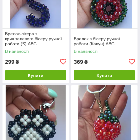
Брелок-літера з
кришталевого бісеру ручної
Брелок з бісеру ручної
роботи (S) ABC
роботи (Кавун) ABC
В наявності
В наявності
299
369
₴
₴
Купити
Купити