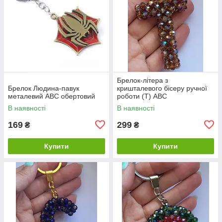
Брелок-літера з
Брелок Людина-павук
кришталевого бісеру ручної
металевий ABC обертовий
роботи (Т) ABC
В наявності
В наявності
169
299
₴
₴
Купити
Купити