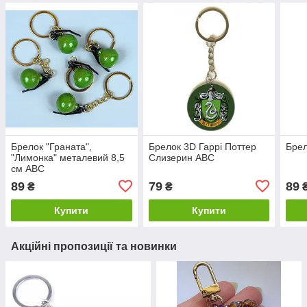
Брелок "Граната",
Брелок 3D Гаррі Поттер
Бре
"Лимонка" металевий 8,5
Слизерин ABC
см ABC
89
79
89
₴
₴
Купити
Купити
Акційні пропозиції та новинки