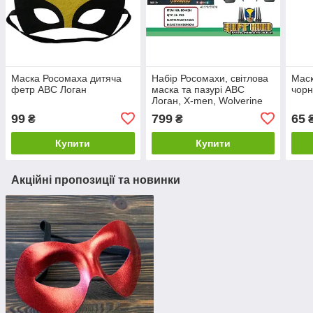
Маска Росомаха дитяча
Набір Росомахи, світлова
Маск
фетр ABC Логан
маска та пазурі ABC
чорн
Логан, X-men, Wolverine
99
799
65
₴
₴
Купити
Купити
Акційні пропозиції та новинки