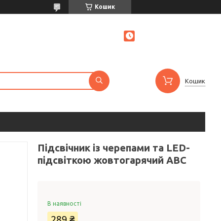
Кошик
Кошик
Підсвічник із черепами та LED-
підсвіткою жовтогарячий ABC
В наявності
289 ₴