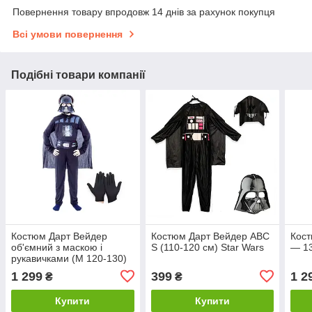
Повернення товару впродовж 14 днів за рахунок покупця
Всі умови повернення
Подібні товари компанії
Костюм Дарт Вейдер
Костюм Дарт Вейдер ABC
Кост
об'ємний з маскою і
S (110-120 см) Star Wars
— 13
рукавичками (М 120-130)
ABC Star Wars
1 299
399
1 2
₴
₴
Купити
Купити