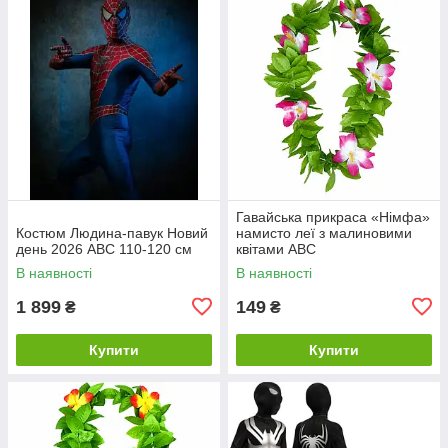
Гавайська прикраса «Німфа»
Костюм Людина-павук Новий
намисто леї з малиновими
день 2026 ABC 110-120 см
квітами ABC
В наявності
В наявності
1 899
149
₴
₴
Купити
Купити