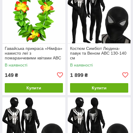
Гавайська прикраса «Німфа»
Костюм Симбіот Людина-
намисто леї з
павук та Веном ABC 130-140
помаранчевими квітами ABC
см
В наявності
В наявності
149
1 899
₴
₴
Купити
Купити