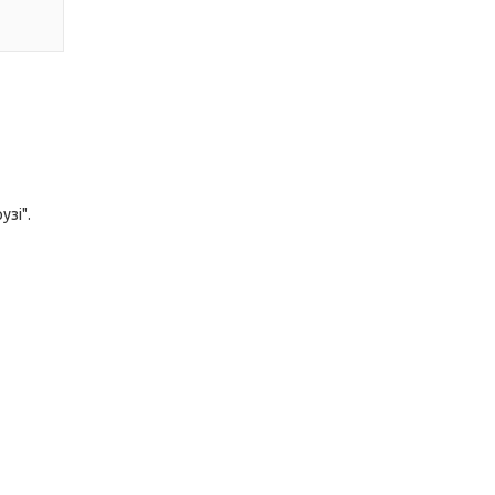
узі".