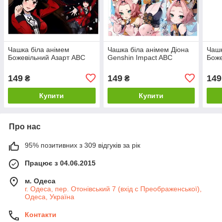
Чашка біла анімем
Чашка біла анімем Діона
Чашк
Божевільний Азарт ABC
Genshin Impact ABC
Боже
149
149
149
₴
₴
Купити
Купити
Про нас
95% позитивних з 309 відгуків за рік
Працює з 04.06.2015
м. Одеса
г. Одеса, пер. Отонівський 7 (вхід с Преображенської),
Одеса, Україна
Контакти