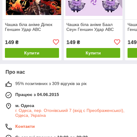
Чашка біла аніме Ділюк
Чашка біла аніме Баал
Чашк
Геншин Удар ABC
Сеун Геншин Удар ABC
Ген
149
149
149
₴
₴
Купити
Купити
Про нас
95% позитивних з 309 відгуків за рік
Працює з 04.06.2015
м. Одеса
г. Одеса, пер. Отонівський 7 (вхід с Преображенської),
Одеса, Україна
Контакти